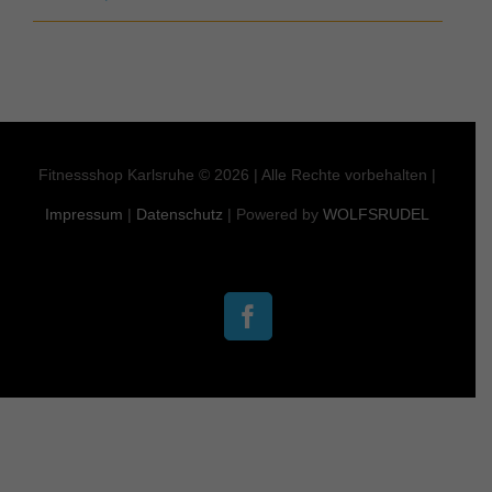
Fitnessshop Karlsruhe ©
2026 | Alle Rechte vorbehalten |
Impressum
|
Datenschutz
| Powered by
WOLFSRUDEL
Facebook